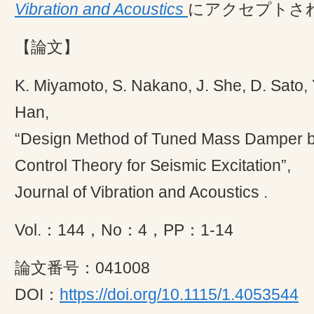
Vibration and Acoustics
にアクセプトさ
【論文】
K. Miyamoto, S. Nakano, J. She, D. Sato,
Han,
“Design Method of Tuned Mass Damper 
Control Theory for Seismic Excitation”,
Journal of Vibration and Acoustics .
Vol.：144，No：4，PP：1-14
論文番号：041008
DOI：
https://doi.org/10.1115/1.4053544