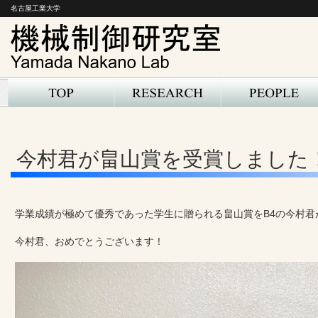
名古屋工業大学
今村君が畠山賞を受賞しました
学業成績が極めて優秀であった学生に贈られる畠山賞をB4の今村君
今村君、おめでとうございます！